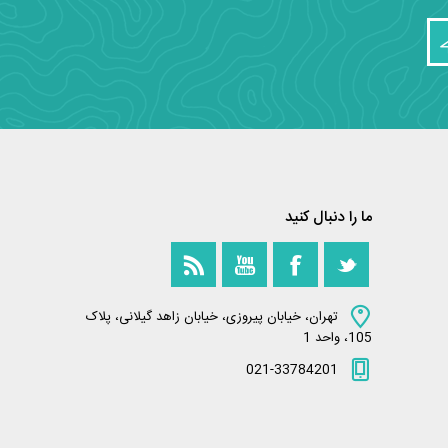
ما را دنبال کنید
تهران، خیابان پیروزی، خیابان زاهد گیلانی، پلاک
105، واحد 1
021-33784201