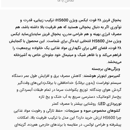
تماس با ما
یخچال فریزر ۲۸ فوت ایکس ویژن HS600؛ ترکیب زیبایی، قدرت و
نوآوری اگر به دنبال یخچالی هستید که هم ظرفیت بالا داشته باشد، هم
مصرف انرژی بهینه و هم طراحی مدرن، یخچال فریزر سایدبای‌ساید ایکس
ویژن مدل HS600 انتخابی ایده‌آل برای شماست. این محصول با گنجایش
۲۸ فوت، فضای کافی برای نگهداری مواد غذایی یک خانواده پرجمعیت را
فراهم می‌کند و با ظاهر شیک و مینیمال خود جلوه‌ای خاص به آشپزخانه
می‌بخشد
.
ویژگی‌های برجسته
کمپرسور اینورتر هوشمند:
کاهش مصرف برق و افزایش طول عمر دستگاه
سیستم نوفراست (بدون برفک): خداحافظی با برفک‌زدایی‌های وقت‌گیر
گردش هوای چندگانه: توزیع یکنواخت سرما در تمام طبقات آبسردکن و
یخ‌ساز اتوماتیک: دسترسی سریع به آب خنک و یخ تازه
نورپردازی LED:
روشنایی بیشتر با مصرف کمتر
کشوهای مخصوص میوه و سبزیجات:
حفظ تازگی و رطوبت مواد غذایی
چرا HS600 ارزش خرید دارد؟ این مدل با ترکیب ظرفیت بالا، امکانات
پیشرفته و طراحی لوکس، در مقایسه با برندهای خارجی هم‌رده، گزینه‌ای