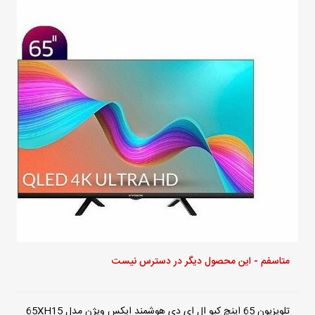
متاسفم - این محصول دیگر در دسترس نیست
تلویزیون 65 اینچ کیو ال ای دی هوشمند ایکس ویژن مدل 65XH15