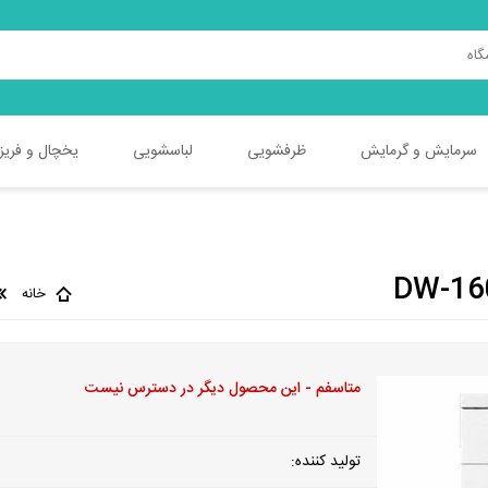
سرمایش و گرمایش
ظرفشویی
لباسشویی
یخچال و فریز
دوو
دوو
دوو
جی پلاس
جی پلاس
جی پلاس
خانه
ایکس ویژن
پاکشوما
ایکس ویژن
پاکشوما
اسنوا
اسنوا
متاسفم - این محصول دیگر در دسترس نیست
ایکس ویژن
هیمالیا
آبسال
ایستکول
تولید کننده:
سام
امرسان