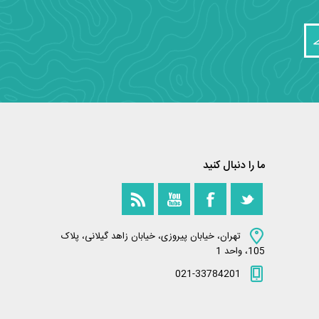
ما را دنبال کنید
تهران، خیابان پیروزی، خیابان زاهد گیلانی، پلاک
105، واحد 1
021-33784201