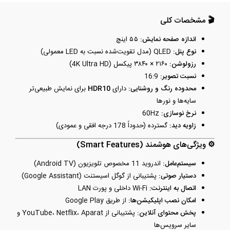
🎬 مشخصات کلی
اندازه صفحه نمایش:
۵۵ اینچ
نوع پنل:
QLED (مدل تقویت‌شده نسبت به LED معمولی)
رزولوشن:
‎۳۸۴۰ × ۲۱۶۰ پیکسل (4K Ultra HD)
نسبت تصویر:
‎16:9
محدوده رنگ و روشنایی:
دارای
HDR10
برای نمایش طبیعی‌تر
سایه‌ها و نورها
نرخ نوسازی:
‎60Hz
زاویه دید:
گسترده (حدوداً 178 درجه افقی و عمودی)
⚙️ ویژگی‌های هوشمند (Smart Features)
سیستم‌عامل:
اندروید 11 مخصوص تلویزیون (Android TV)
دستیار صوتی:
پشتیبانی از گوگل اسیستنت (Google Assistant)
اتصال به اینترنت:
Wi-Fi داخلی و پورت LAN
امکان نصب اپلیکیشن‌ها:
از طریق Google Play
پخش محتوای آنلاین:
پشتیبانی از YouTube، Netflix، Aparat و
سایر سرویس‌ها